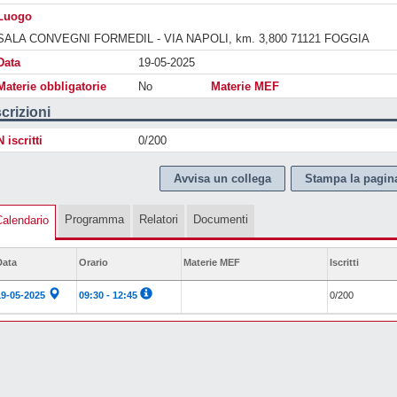
Luogo
SALA CONVEGNI FORMEDIL - VIA NAPOLI, km. 3,800 71121 FOGGIA
Data
19-05-2025
Materie obbligatorie
No
Materie MEF
scrizioni
N iscritti
0/200
Avvisa un collega
Stampa la pagin
Programma
Relatori
Documenti
alendario
Data
Orario
Materie MEF
Iscritti
19-05-2025
09:30 - 12:45
0/200