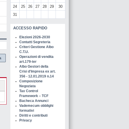
24
25
26
27
28
29
30
31
ACCESSO RAPIDO
Elezioni 2026-2030
Contatti Segreteria
Criteri Gestione Albo
C.T.U.
Operazioni di vendita
a
art.179-ter
Albo Gestori della
Crisi d'Impresa ex art.
356 - 12.01.2019 n.14
Composizione
Negoziata
Tax Control
Framework – TCF
Bacheca Annunci
Vademecum obblighi
formativi
Diritti e contributi
Privacy