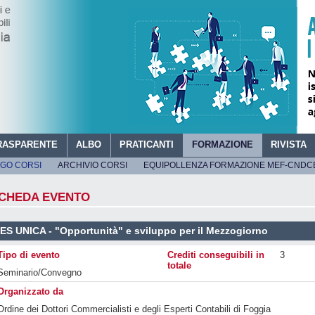
RASPARENTE
ALBO
PRATICANTI
FORMAZIONE
RIVISTA
GO CORSI
ARCHIVIO CORSI
EQUIPOLLENZA FORMAZIONE MEF-CNDC
RDINE DEI DOTTORI COMMERCIALISTI E DEGLI ESPERT
CHEDA EVENTO
ES UNICA - "Opportunità" e sviluppo per il Mezzogiorno
Tipo di evento
Crediti conseguibili in
3
totale
Seminario/Convegno
Organizzato da
Ordine dei Dottori Commercialisti e degli Esperti Contabili di Foggia