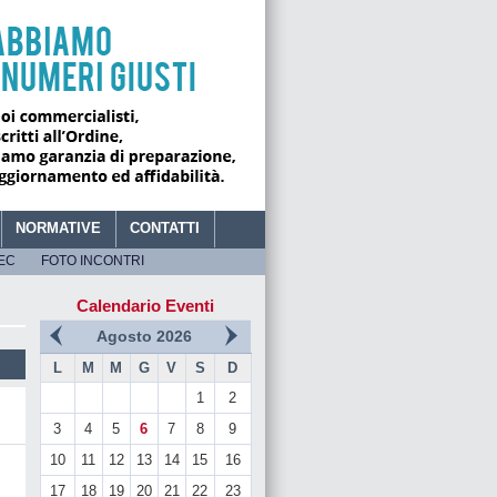
Giovedì 6 Agosto 2026
-
09:50
NORMATIVE
CONTATTI
EC
FOTO INCONTRI
Calendario Eventi
I CONTABILI DI FOGGIA
Agosto 2026
L
M
M
G
V
S
D
1
2
3
4
5
6
7
8
9
10
11
12
13
14
15
16
17
18
19
20
21
22
23