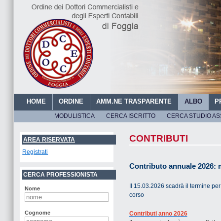
HOME
ORDINE
AMM.NE TRASPARENTE
ALBO
P
MODULISTICA
CERCA ISCRITTO
CERCA STUDIO AS
ORDINE DEI DOTTORI C
CONTRIBUTI
AREA RISERVATA
Registrati
Contributo annuale 2026: m
CERCA PROFESSIONISTA
Il 15.03.2026
scadrà
il
termine per 
Nome
corso
Cognome
Contributi anno 2026