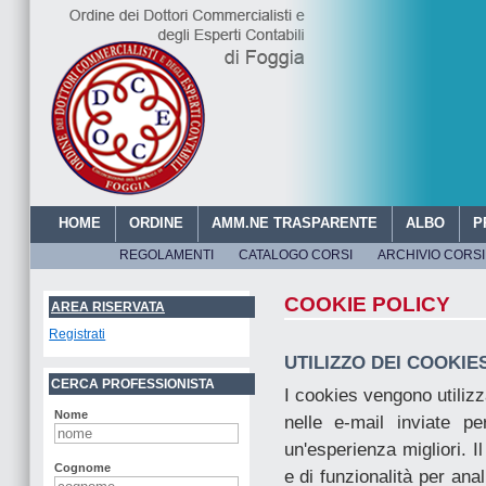
HOME
ORDINE
AMM.NE TRASPARENTE
ALBO
P
REGOLAMENTI
CATALOGO CORSI
ARCHIVIO CORSI
ORDINE DEI DOTTORI C
COOKIE POLICY
AREA RISERVATA
Registrati
UTILIZZO DEI COOKIE
CERCA PROFESSIONISTA
I cookies vengono utiliz
Nome
nelle e-mail inviate pe
un'esperienza migliori. Il
Cognome
e di funzionalità per anal