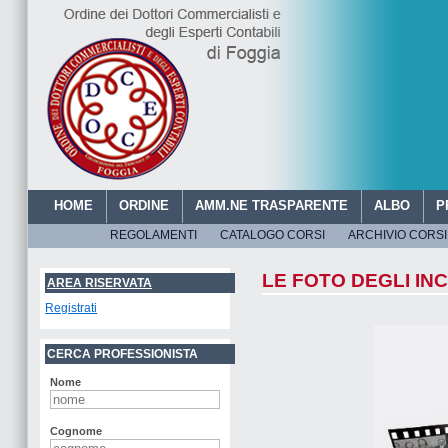
HOME
ORDINE
AMM.NE TRASPARENTE
ALBO
P
REGOLAMENTI
CATALOGO CORSI
ARCHIVIO CORSI
ORDINE DEI DOTTORI C
LE FOTO DEGLI IN
AREA RISERVATA
Registrati
CERCA PROFESSIONISTA
Nome
Cognome