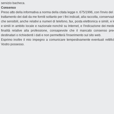
servizio bacheca.
Consenso
Preso atto della informativa a norma della citata legge n. 675/1996, con l'invio d
trattamento dei dati da me forniti soltanto per i fini indicati, alla raccolta, conserva
che sensibili, anche relativi a numeri di telefono, fax, posta elettronica e simili, e
e simili in ambito locale e nazionale nonchè su Internet, e l'indicazione dei med
finalità relative alla professione, consapevole che il mancato consenso pr
destinatari o richiedenti i dati e non permetterà l'inserimento sul sito web.
Esprimo inoltre il mio impegno a comunicare tempestivamente eventuali rettifiche
Vostro possesso.