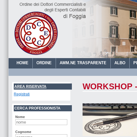
HOME
ORDINE
AMM.NE TRASPARENTE
ALBO
P
WORKSHOP - 
ORDINE DEI DOTTORI 
AREA RISERVATA
Registrati
CERCA PROFESSIONISTA
Nome
Cognome